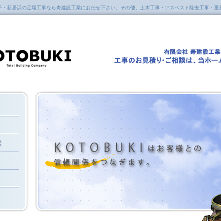
予・新居浜の足場工事なら寿建設工業にお任せ下さい。その他、土木工事・アスベスト除去工事・重