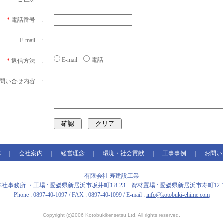
*
電話番号 :
E-mail :
E-mail
電話
*
返信方法 :
問い合せ内容 :
E
｜
会社案内
｜
経営理念
｜
環境・社会貢献
｜
工事事例
｜
お問い
有限会社 寿建設工業
本社事務所 ・工場 : 愛媛県新居浜市坂井町3-8-23 資材置場 : 愛媛県新居浜市寿町12-1
Phone : 0897-40-1097 / FAX : 0897-40-1099 / E-mail :
info@kotobuki-ehime.com
Copyright (c)2006 Kotobukikensetsu Ltd. All rights reserved.