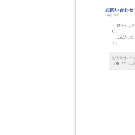
・ 弊社へは
い。
・ ご記入い
ん。
お問合せにつ
（※ 「
*
」は