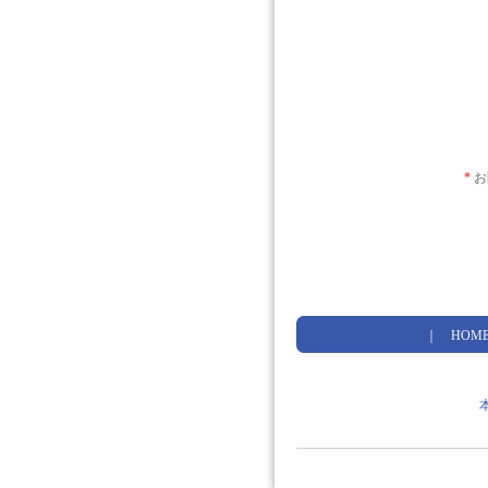
*
お
｜
HOM